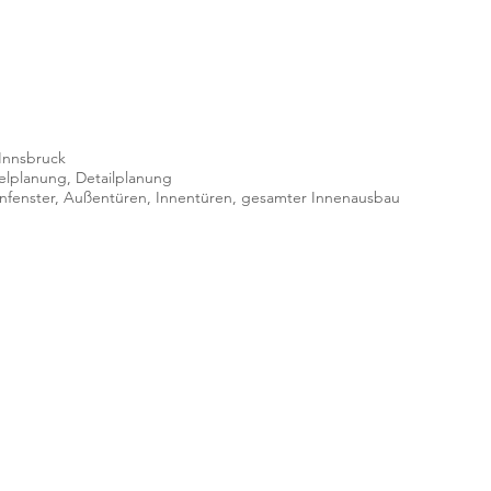
 Innsbruck
lplanung, Detailplanung
enfenster, Außentüren, Innentüren, gesamter Innenausbau