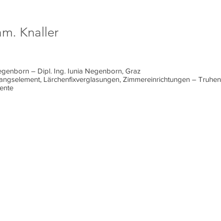
am. Knaller
Negenborn – Dipl. Ing. Iunia Negenborn, Graz
gangselement, Lärchenfixverglasungen, Zimmereinrichtungen – Truhen
mente